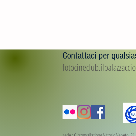
Contattaci per qualsias
fotocineclub.ilpalazzacc
sede : Circonvallazione Vittorio Veneto, 2