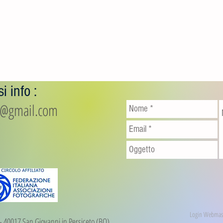
i info :
io@gmail.com
Login Webmas
1 - 40017 San Giovanni in Persiceto (BO)