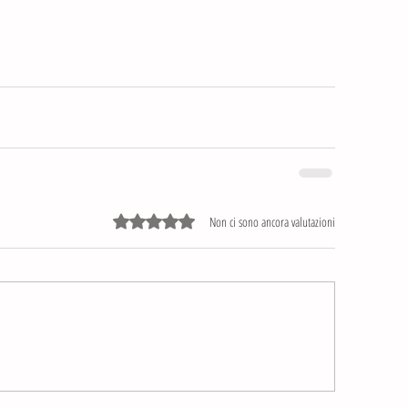
Valutazione 0 stelle su 5.
Non ci sono ancora valutazioni