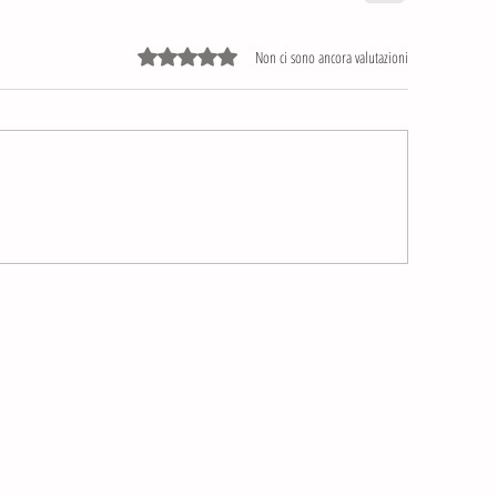
Valutazione 0 stelle su 5.
Non ci sono ancora valutazioni