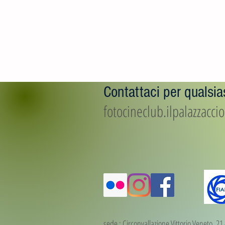
Contattaci per qualsias
fotocineclub.ilpalazzacc
sede : Circonvallazione Vittorio Veneto, 2