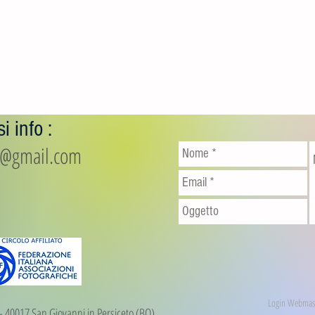
i info :
io@gmail.com
Login Webmas
1 - 40017 San Giovanni in Persiceto (BO)