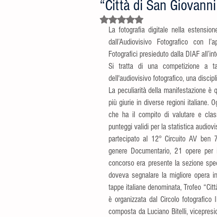
“Città di San Giovanni
Valutazione NaN stelle su 5.
La fotografia digitale nella estensio
dall’Audiovisivo Fotografico con l’
Fotografici presieduto dalla DIAF all’int
Si tratta di una competizione a ta
dell'audiovisivo fotografico, una discip
La peculiarità della manifestazione è q
più giurie in diverse regioni italiane.
che ha il compito di valutare e class
punteggi validi per la statistica audiovi
partecipato al 12° Circuito AV ben 71
genere Documentario, 21 opere per il 
concorso era presente la sezione specia
doveva segnalare la migliore opera in
tappe italiane denominata, Trofeo “Citt
è organizzata dal Circolo fotografico I
composta da Luciano Bitelli, vicepresid