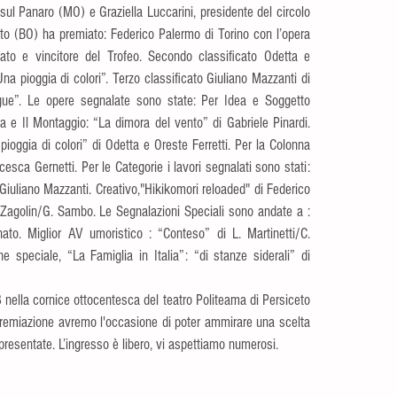
sul Panaro (MO) e Graziella Luccarini, presidente del circolo 
eto (BO) ha premiato: Federico Palermo di Torino con l’opera 
ato e vincitore del Trofeo. Secondo classificato Odetta e 
na pioggia di colori”. Terzo classificato Giuliano Mazzanti di 
ue”. Le opere segnalate sono state: Per Idea e Soggetto 
ia e Il Montaggio: “La dimora del vento” di Gabriele Pinardi. 
oggia di colori” di Odetta e Oreste Ferretti. Per la Colonna 
esca Gernetti. Per le Categorie i lavori segnalati sono stati: 
uliano Mazzanti. Creativo,"Hikikomori reloaded" di Federico 
. Zagolin/G. Sambo. Le Segnalazioni Speciali sono andate a : 
ato. Miglior AV umoristico : “Conteso” di L. Martinetti/C. 
e speciale, “La Famiglia in Italia”: “di stanze siderali” di 
ella cornice ottocentesca del teatro Politeama di Persiceto 
premiazione avremo l'occasione di poter ammirare una scelta 
 presentate. L’ingresso è libero, vi aspettiamo numerosi.