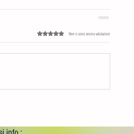
Valutazione 0 stelle su 5.
Non ci sono ancora valutazioni
i info :