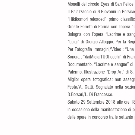
Monelli del circolo Eyes di San Felice 
Il Palazzaccio di S.Giovanni in Persic
“Hikikomori reloaded” primo classific
Oreste Ferretti di Parma con l’opera “U
Bologna con l’opera “Lacrime e sang
“Luigi” di Giorgio Alloggio. Per la Reg
Per Fotografia Immagini/Video : “Una pi
Sonora : “daiMieiaiTUOI.occhi” di Franc
Documentario, “Lacrime e sangue” di Gi
Palermo. Illustrazione "Drop Art" di S
Miglior opera fotografica: non assegn
Festa/A. Gatti. Segnalato nella sezion
D.Borsari/L. Di Francesco.
Sabato 29 Settembre 2018 alle ore 18 n
in occasione della manifestazione di 
delle opere in concorso tra le settanta