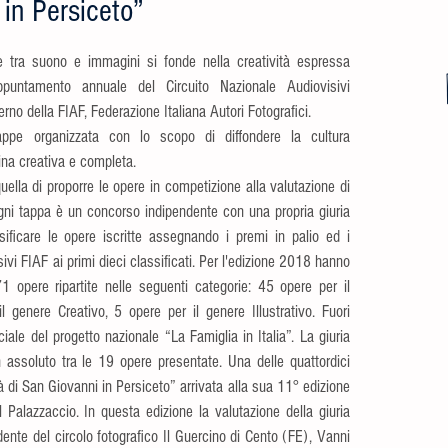
 in Persiceto”
ne tra suono e immagini si fonde nella creatività espressa 
appuntamento annuale del Circuito Nazionale Audiovisivi 
erno della FIAF, Federazione Italiana Autori Fotografici.
ppe organizzata con lo scopo di diffondere la cultura 
lina creativa e completa.
uella di proporre le opere in competizione alla valutazione di 
 Ogni tappa è un concorso indipendente con una propria giuria 
ificare le opere iscritte assegnando i premi in palio ed i 
sivi FIAF ai primi dieci classificati. Per l'edizione 2018 hanno 
 opere ripartite nelle seguenti categorie: 45 opere per il 
genere Creativo, 5 opere per il genere Illustrativo. Fuori 
le del progetto nazionale “La Famiglia in Italia”. La giuria 
 assoluto tra le 19 opere presentate. Una delle quattordici 
à di San Giovanni in Persiceto” arrivata alla sua 11° edizione 
l Palazzaccio. In questa edizione la valutazione della giuria 
ente del circolo fotografico Il Guercino di Cento (FE), Vanni 