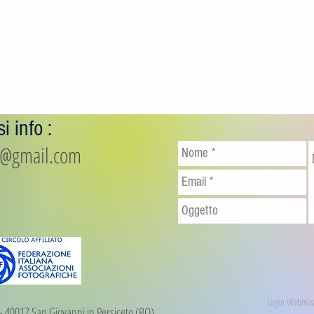
i info :
io@gmail.com
Login Webmas
1 - 40017 San Giovanni in Persiceto (BO)