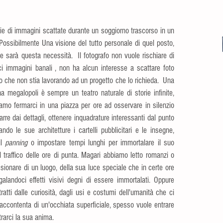
e di immagini scattate durante un soggiorno trascorso in un 
ossibilmente Una visione del tutto personale di quel posto, 
 sarà questa necessità.  Il fotografo non vuole rischiare di 
 immagini banali , non ha alcun interesse a scattare foto 
 che non stia lavorando ad un progetto che lo richieda.  Una 
a megalopoli è sempre un teatro naturale di storie infinite, 
amo fermarci in una piazza per ore ad osservare in silenzio 
rre dai dettagli, ottenere inquadrature interessanti dal punto 
do le sue architetture i cartelli pubblicitari e le insegne, 
l 
panning 
o impostare tempi lunghi per immortalare il suo 
 traffico delle ore di punta. Magari abbiamo letto romanzi o 
sionare di un luogo, della sua luce speciale che in certe ore 
galandoci effetti visivi degni di essere immortalati. Oppure 
ratti dalle curiosità, dagli usi e costumi dell'umanità che ci 
accontenta di un'occhiata superficiale, spesso vuole entrare 
rarci la sua anima.