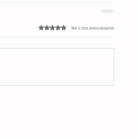
Valutazione 0 stelle su 5.
Non ci sono ancora valutazioni