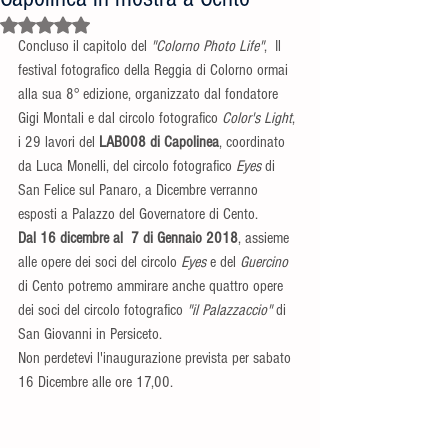
Valutazione NaN stelle su 5.
Concluso il capitolo del 
"Colorno Photo Life"
,  Il 
festival fotografico della Reggia di Colorno ormai 
alla sua 8° edizione, organizzato dal fondatore 
Gigi Montali e dal circolo fotografico 
Color's Light
, 
i 29 lavori del 
LAB008 di Capolinea
, coordinato 
da Luca Monelli, del circolo fotografico 
Eyes
 di 
San Felice sul Panaro, a Dicembre verranno 
esposti a Palazzo del Governatore di Cento.
Dal 16 dicembre al  7 di Gennaio 2018
, assieme 
alle opere dei soci del circolo 
Eyes
 e del 
Guercino
di Cento potremo ammirare anche quattro opere 
dei soci del circolo fotografico 
"il Palazzaccio"
 di 
San Giovanni in Persiceto.
Non perdetevi l'inaugurazione prevista per sabato 
16 Dicembre alle ore 17,00.