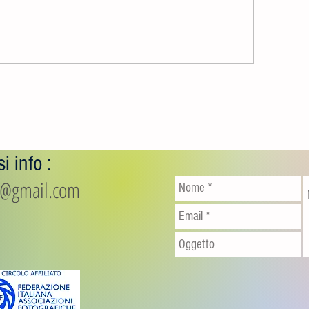
i info :
io@gmail.com