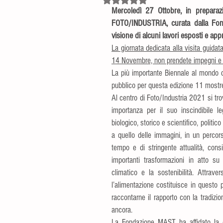
Mercoledì 27 Ottobre, in preparazi
FOTO/INDUSTRIA, curata dalla Fon
visione di alcuni lavori esposti e ap
La giornata dedicata alla visita guida
14 Novembre, non prendete impegni e a
La più importante Biennale al mondo ded
pubblico per questa edizione 11 mostre: 
Al centro di Foto/Industria 2021 si tro
importanza per il suo inscindibile l
biologico, storico e scientifico, politi
a quello delle immagini, in un percor
tempo e di stringente attualità, consi
importanti trasformazioni in atto su
climatico e la sostenibilità. Attraver
l’alimentazione costituisce in questo 
raccontarne il rapporto con la tradizion
ancora.
La Fondazione MAST ha affidato la di