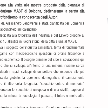
one alla visita alle mostre proposte dalla biennale di 
dazione MAST di Bologna, dedicheremo la serata alla 
profondiremo la conoscenza degli Autori.
ta da Alessandro Bencivenni è stata pianificata per Domenica 
ppuntatelo sul calendario.
icata alla fotografia dell’Industria e del Lavoro propone al 
10 allestite in luoghi storici della città e una al MAST.
va il soggetto dell’industria alimentare, tema di fondamentale 
egame con macroscopiche questioni di ordine filosofico e 
co ed economico. Il bisogno primario del cibo si sovrappone qui 
so che si sviluppa all’interno di una materia insieme senza 
derati i rapidi sviluppi di un settore che risponde alle più 
 scala globale: la questione demografica, il cambiamento 
so il filtro della fotografia, “specchio dotato di memoria”, 
percorso lo specchio di un’epoca e di una civiltà, capace di 
e, la natura, la tecnologia, il passato, il futuro e molto altro 
rezione artistica a Francesco Zanot per portare avanti il 