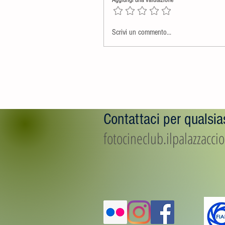
Aggiungi una valutazione
Scrivi un commento...
Contattaci per qualsias
fotocineclub.ilpalazzacc