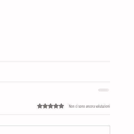
Valutazione 0 stelle su 5.
Non ci sono ancora valutazioni