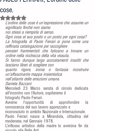
cose.
Valutazione NaN stelle su 5.
L’ordine delle cose è un’espressione che assume un 
significato finché non siamo
noi stessi a riempirla di senso.
Ogni cosa al suo posto o un posto per ogni cosa?
La fotografia di Paolo Ferrari si pone come una 
raffinata catalogazione per raccogliere
pensieri frammentati che faticano a trovare un 
ordine nella ricchezza della vita vissuta.
Si fanno dunque largo accostamenti insoliti che 
lasciano liberi di scegliere con
quanto rigore, ironia o fantasia ricostruire 
un’affascinante mappa insiemistica
nell’atlante delle emozioni umane.
Daniela Bazzani
Mercoledì 23 Marzo serata di circolo dedicata 
all'incontro con l'Autore, ospiteremo il
fotografo Paolo Ferrari.
Avremo l'opportunità di approfondire la 
conoscenza del suo lavoro apprezzato e
riconosciuto in ambito Nazionale e Internazionale.
Paolo Ferrari nasce a Mirandola, cittadina del 
modenese, nel Gennaio 1978.
L’influsso artistico della madre lo avvicina fin da 
piccolo alle Belle Arti