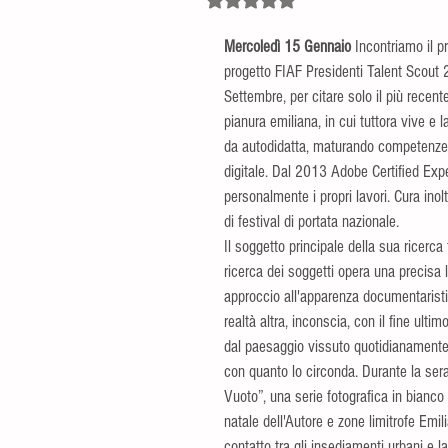
Mercoledì 15 Gennaio
 Incontriamo il p
progetto FIAF Presidenti Talent Scout 
Settembre, per citare solo il più recent
pianura emiliana, in cui tuttora vive e 
da autodidatta, maturando competenze i
digitale. Dal 2013 Adobe Certified Exp
personalmente i propri lavori. Cura ino
di festival di portata nazionale.
Il soggetto principale della sua ricerca
ricerca dei soggetti opera una precisa l
approccio all'apparenza documentaristi
realtà altra, inconscia, con il fine ult
dal paesaggio vissuto quotidianamente e 
con quanto lo circonda. Durante la serat
Vuoto”, una serie fotografica in bianco
natale dell'Autore e zone limitrofe Emi
contatto tra gli insediamenti urbani e 