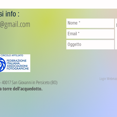
i info :
io@gmail.com
Login Webmas
1 - 40017 San Giovanni in Persiceto (BO)
ia torre dell'acquedotto.