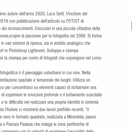
rimo autore dell'anno 2020, Luca Setti. Vincitore del 
2019 con pubblicazione dell'articolo su FOTOIT di 
e dei riconoscimenti. Cresciuto in una piccola cittadina della 
lavora,scopre la passione per la fotografia nel 2006. Si forma 
n vari sistemi di ripresa, sia in ambito analogico che 
ert in Photohsop Lightroom. Sviluppa e stampa 
ltre la stampa per conto di fotografi che espongono nel corso 
 fotografica è il paesaggio suburbano in cui vive. Nella 
imitazione spaziale e temporale dei luoghi. Utilizza un 
co per concentrarsi su elementi capaci di richiamare una 
imo di esprimere le emozioni profonde e il turbamento suscitate 
le difficoltà nel realizzare una propria identità in sintonia 
a l'Autore ci mostrerà due lavori portfolio recenti, “Il 
 e nero in formato quadrato, realizzata a Mirandola, paese 
lia e Pianura Padana che indaga le zone periferiche di 
la campagna con la volontà di esprimere l'assurdità dello 