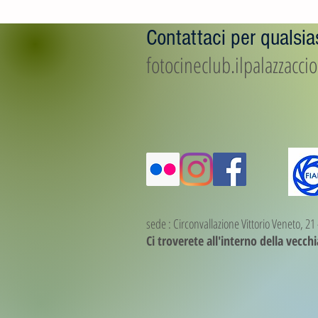
Contattaci per qualsias
fotocineclub.ilpalazzacc
sede : Circonvallazione Vittorio Veneto, 2
Ci troverete all'interno della vecch