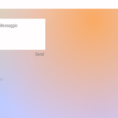
Send
ter