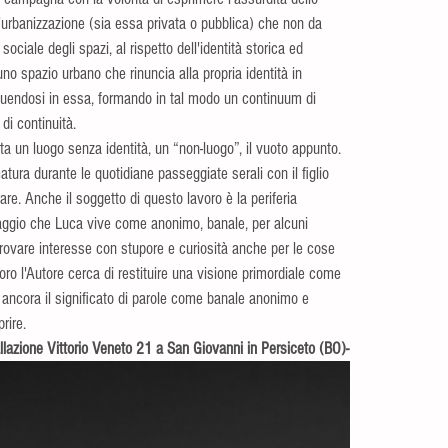
urbanizzazione (sia essa privata o pubblica) che non da 
sociale degli spazi, al rispetto dell'identità storica ed 
 uno spazio urbano che rinuncia alla propria identità in 
luendosi in essa, formando in tal modo un continuum di 
di continuità.
a un luogo senza identità, un “non-luogo”, il vuoto appunto.
atura durante le quotidiane passeggiate serali con il figlio 
are. Anche il soggetto di questo lavoro è la periferia 
saggio che Luca vive come anonimo, banale, per alcuni 
 provare interesse con stupore e curiosità anche per le cose 
ro l'Autore cerca di restituire una visione primordiale come 
ancora il significato di parole come banale anonimo e 
rire.
llazione Vittorio Veneto 21 a San Giovanni in Persiceto (BO)-