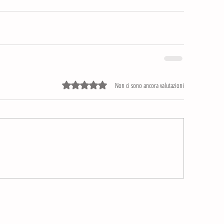
Valutazione 0 stelle su 5.
Non ci sono ancora valutazioni